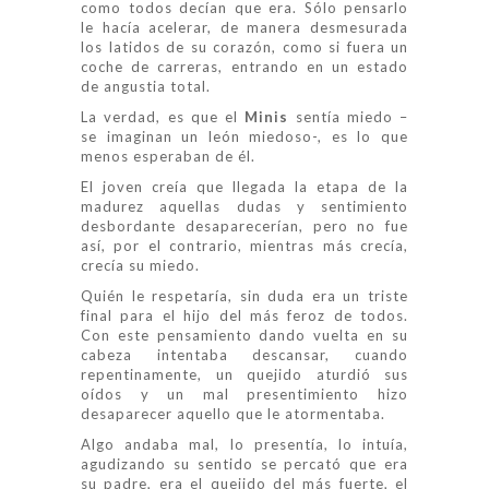
como todos decían que era. Sólo pensarlo
le hacía acelerar, de manera desmesurada
los latidos de su corazón, como si fuera un
coche de carreras, entrando en un estado
de angustia total.
La verdad, es que el
Minis
sentía miedo –
se imaginan un león miedoso-, es lo que
menos esperaban de él.
El joven creía que llegada la etapa de la
madurez aquellas dudas y sentimiento
desbordante desaparecerían, pero no fue
así, por el contrario, mientras más crecía,
crecía su miedo.
Quién le respetaría, sin duda era un triste
final para el hijo del más feroz de todos.
Con este pensamiento dando vuelta en su
cabeza intentaba descansar, cuando
repentinamente, un quejido aturdió sus
oídos y un mal presentimiento hizo
desaparecer aquello que le atormentaba.
Algo andaba mal, lo presentía, lo intuía,
agudizando su sentido se percató que era
su padre, era el quejido del más fuerte, el