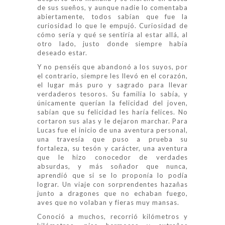
de sus sueños, y aunque nadie lo comentaba
abiertamente, todos sabían que fue la
curiosidad lo que le empujó. Curiosidad de
cómo sería y qué se sentiría al estar allá, al
otro lado, justo donde siempre había
deseado estar.
Y no penséis que abandonó a los suyos, por
el contrario, siempre les llevó en el corazón,
el lugar más puro y sagrado para llevar
verdaderos tesoros. Su familia lo sabía, y
únicamente querían la felicidad del joven,
sabían que su felicidad les haría felices. No
cortaron sus alas y le dejaron marchar. Para
Lucas fue el inicio de una aventura personal,
una travesía que puso a prueba su
fortaleza, su tesón y carácter, una aventura
que le hizo conocedor de verdades
absurdas, y más soñador que nunca,
aprendió que si se lo proponía lo podía
lograr. Un viaje con sorprendentes hazañas
junto a dragones que no echaban fuego,
aves que no volaban y fieras muy mansas.
Conoció a muchos, recorrió kilómetros y