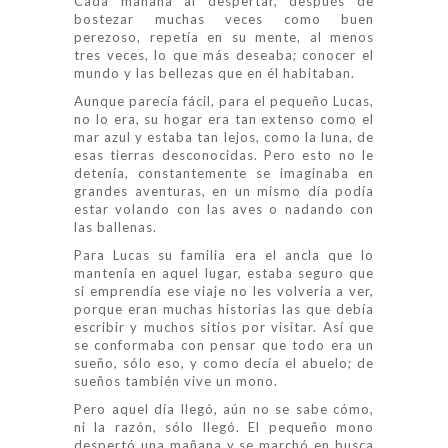
Cada mañana al despertar, después de
bostezar muchas veces como buen
perezoso, repetía en su mente, al menos
tres veces, lo que más deseaba; conocer el
mundo y las bellezas que en él habitaban.
Aunque parecía fácil, para el pequeño Lucas,
no lo era, su hogar era tan extenso como el
mar azul y estaba tan lejos, como la luna, de
esas tierras desconocidas. Pero esto no le
detenía, constantemente se imaginaba en
grandes aventuras, en un mismo día podía
estar volando con las aves o nadando con
las ballenas.
Para Lucas su familia era el ancla que lo
mantenía en aquel lugar, estaba seguro que
si emprendía ese viaje no les volvería a ver,
porque eran muchas historias las que debía
escribir y muchos sitios por visitar. Así que
se conformaba con pensar que todo era un
sueño, sólo eso, y como decía el abuelo; de
sueños también vive un mono.
Pero aquel día llegó, aún no se sabe cómo,
ni la razón, sólo llegó. El pequeño mono
despertó una mañana y se marchó en busca